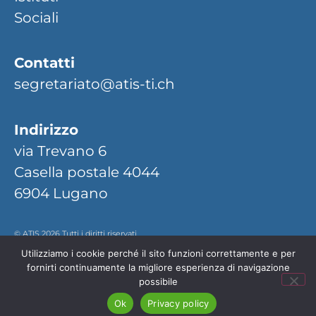
Sociali
Contatti
segretariato@atis-ti.ch
Indirizzo
via Trevano 6
Casella postale 4044
6904 Lugano
© ATIS 2026 Tutti i diritti riservati.
Utilizziamo i cookie perché il sito funzioni correttamente e per
cookie policy
privacy policy
fornirti continuamente la migliore esperienza di navigazione
possibile
web design
roberta frugoni
Ok
Privacy policy